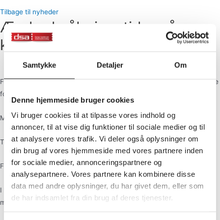
Tilbage til nyheder
Ændrede åbningstider på
kontoret.
02 oktober, 2020
Samtykke
Detaljer
Om
Fremover vil følgende åbningstider på alm. hverdage være gældende
for kontoret og kontorets telefon 6611 0377.
Denne hjemmeside bruger cookies
Vi bruger cookies til at tilpasse vores indhold og
Mandag, onsdag og torsdag: kl. 09 – 14
annoncer, til at vise dig funktioner til sociale medier og til
at analysere vores trafik. Vi deler også oplysninger om
Tirsdag: kl. 09 – 14 og 16 – 18
din brug af vores hjemmeside med vores partnere inden
for sociale medier, annonceringspartnere og
Fredag: kl. 10 – 12
analysepartnere. Vores partnere kan kombinere disse
data med andre oplysninger, du har givet dem, eller som
I forbindelse med ferie o.l. kan andre åbningstider være gældende,
de har indsamlet fra din brug af deres tjenester.
men dette vil altid blive annonceret her på hjemmesiden.