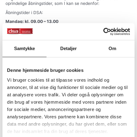
oprindelige åbningstider, som I kan se nedenfor:
Åbningstider i DSA:
Mandag: kl. 09.00 – 13.00
Tirsdag: kl. 15.00 – 18.00
Onsdag: Lukket
Torsdag: kl. 09.00 – 13.00
Fredag: kl. 09.00 – 12.00
Samtykke
Detaljer
Om
Generalforsamling i Dyrup-Sanderum Antenneforening
Dyrup-Sanderum Antenneforenings generalforsamling 2026
afholdes:
Onsdag den 21. januar 2026 kl. 19.30
Denne hjemmeside bruger cookies
Hotel Scandic Odense
Hvidkærvej 25, 5250 Odense SV
Vi bruger cookies til at tilpasse vores indhold og
annoncer, til at vise dig funktioner til sociale medier og til
Vi opfordrer til, at du møder i god tid.
Husk legimitation
med navn og fuldstændig adresse for
at analysere vores trafik. Vi deler også oplysninger om
registrering ved indgangen.
din brug af vores hjemmeside med vores partnere inden
Bemærk, der kræves ikke tilmelding.
for sociale medier, annonceringspartnere og
Dagsorden for generalforsamling finder du her
analysepartnere. Vores partnere kan kombinere disse
Generalforsamlingen blev annonceret
i Dalum Hjallese
Ugeavis fredag tirsdag den 31.12.2025
data med andre oplysninger, du har givet dem, eller som
Annoncen kan ses her
de har indsamlet fra din brug af deres tjenester.
Viaplay Sport News
har været tilgængelig som prøvekanal i