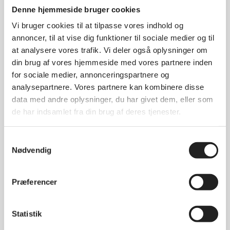
maj 2025
Denne hjemmeside bruger cookies
april 2025
Vi bruger cookies til at tilpasse vores indhold og
marts 2025
annoncer, til at vise dig funktioner til sociale medier og til
januar 2025
at analysere vores trafik. Vi deler også oplysninger om
din brug af vores hjemmeside med vores partnere inden
december 2024
for sociale medier, annonceringspartnere og
november 2024
analysepartnere. Vores partnere kan kombinere disse
oktober 2024
data med andre oplysninger, du har givet dem, eller som
september 2024
de har indsamlet fra din brug af deres tjenester.
august 2024
Samtykkevalg
juni 2024
Nødvendig
maj 2024
april 2024
Præferencer
marts 2024
december 2023
Statistik
december 2022