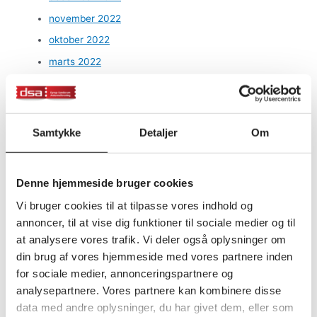
november 2022
oktober 2022
marts 2022
oktober 2021
september 2021
marts 2021
Samtykke
Detaljer
Om
januar 2021
december 2020
Denne hjemmeside bruger cookies
november 2020
Vi bruger cookies til at tilpasse vores indhold og
oktober 2020
annoncer, til at vise dig funktioner til sociale medier og til
september 2020
at analysere vores trafik. Vi deler også oplysninger om
august 2020
din brug af vores hjemmeside med vores partnere inden
for sociale medier, annonceringspartnere og
juni 2020
analysepartnere. Vores partnere kan kombinere disse
maj 2020
data med andre oplysninger, du har givet dem, eller som