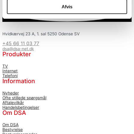
Afvis
Hvidkærvej 23 A, 1. sal 5250 Odense SV
+45 66 11 03 77
dsa@dsa-net.dk
Produkter
TV
Internet
Telefoni
Information
Nyheder
Ofte stillede spørgsmål
Aftalevilkår
Handelsbetingelser
Om DSA
Om DSA
Bestyrelse