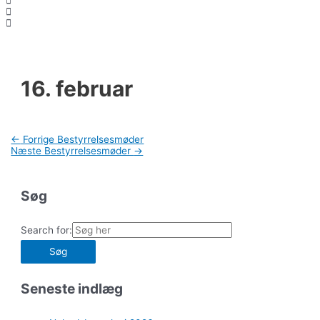
16. februar
Indlægsnavigation
←
Forrige Bestyrrelsesmøder
Næste Bestyrrelsesmøder
→
Søg
Search for:
Seneste indlæg