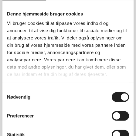
august 2025
Denne hjemmeside bruger cookies
maj 2025
Vi bruger cookies til at tilpasse vores indhold og
april 2025
annoncer, til at vise dig funktioner til sociale medier og til
marts 2025
at analysere vores trafik. Vi deler også oplysninger om
januar 2025
din brug af vores hjemmeside med vores partnere inden
for sociale medier, annonceringspartnere og
december 2024
analysepartnere. Vores partnere kan kombinere disse
november 2024
data med andre oplysninger, du har givet dem, eller som
oktober 2024
de har indsamlet fra din brug af deres tjenester.
september 2024
august 2024
Samtykkevalg
Nødvendig
juni 2024
maj 2024
Præferencer
april 2024
marts 2024
Statistik