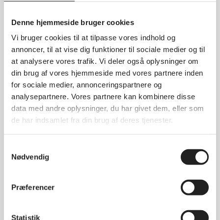
august 2025
Denne hjemmeside bruger cookies
maj 2025
Vi bruger cookies til at tilpasse vores indhold og
april 2025
annoncer, til at vise dig funktioner til sociale medier og til
marts 2025
at analysere vores trafik. Vi deler også oplysninger om
januar 2025
din brug af vores hjemmeside med vores partnere inden
for sociale medier, annonceringspartnere og
december 2024
analysepartnere. Vores partnere kan kombinere disse
november 2024
data med andre oplysninger, du har givet dem, eller som
oktober 2024
de har indsamlet fra din brug af deres tjenester.
september 2024
august 2024
Samtykkevalg
Nødvendig
juni 2024
maj 2024
Præferencer
april 2024
marts 2024
Statistik