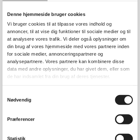
august 2025
Denne hjemmeside bruger cookies
maj 2025
Vi bruger cookies til at tilpasse vores indhold og
april 2025
annoncer, til at vise dig funktioner til sociale medier og til
marts 2025
at analysere vores trafik. Vi deler også oplysninger om
januar 2025
din brug af vores hjemmeside med vores partnere inden
for sociale medier, annonceringspartnere og
december 2024
analysepartnere. Vores partnere kan kombinere disse
november 2024
data med andre oplysninger, du har givet dem, eller som
oktober 2024
de har indsamlet fra din brug af deres tjenester.
september 2024
august 2024
Samtykkevalg
Nødvendig
juni 2024
maj 2024
Præferencer
april 2024
marts 2024
Statistik