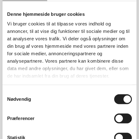
august 2025
Denne hjemmeside bruger cookies
maj 2025
Vi bruger cookies til at tilpasse vores indhold og
april 2025
annoncer, til at vise dig funktioner til sociale medier og til
marts 2025
at analysere vores trafik. Vi deler også oplysninger om
januar 2025
din brug af vores hjemmeside med vores partnere inden
for sociale medier, annonceringspartnere og
december 2024
analysepartnere. Vores partnere kan kombinere disse
november 2024
data med andre oplysninger, du har givet dem, eller som
oktober 2024
de har indsamlet fra din brug af deres tjenester.
september 2024
august 2024
Samtykkevalg
Nødvendig
juni 2024
maj 2024
Præferencer
april 2024
marts 2024
Statistik