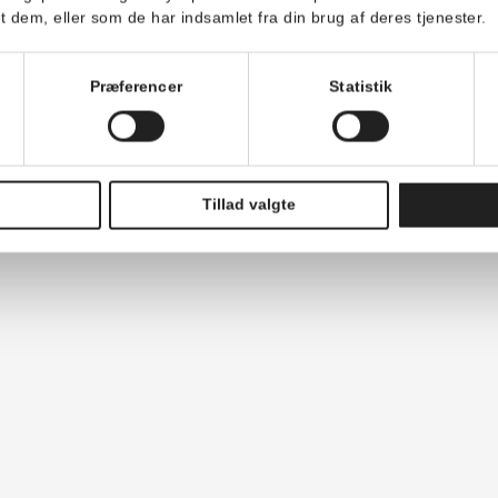
ykke
Detaljer
de bruger cookies
til at tilpasse vores indhold og annoncer, til at vise dig funkt
trafik. Vi deler også oplysninger om din brug af vores hjem
annonceringspartnere og analysepartnere. Vores partnere 
ar givet dem, eller som de har indsamlet fra din brug af dere
g
Præferencer
Statistik