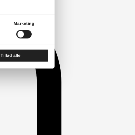
Om
ioner til sociale medier og til at
meside med vores partnere inden for
kan kombinere disse data med andre
s tjenester.
Marketing