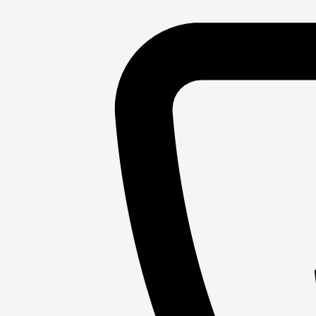
Søg
TV
Internet
Telefoni
Ofte stillede spørgsmål