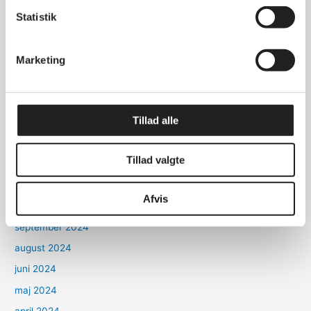
december 2025
Statistik
oktober 2025
august 2025
Marketing
maj 2025
april 2025
Tillad alle
marts 2025
januar 2025
Tillad valgte
december 2024
november 2024
Afvis
oktober 2024
september 2024
august 2024
juni 2024
maj 2024