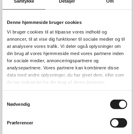
Samtykke
Detaljer
Om
Seneste indlæg
Denne hjemmeside bruger cookies
Nyhedsbrev Juni 2026
Vi bruger cookies til at tilpasse vores indhold og
Nyhedsbrev April 2026
annoncer, til at vise dig funktioner til sociale medier og til
Nyhedsbrev Marts 2026
at analysere vores trafik. Vi deler også oplysninger om
Nyhedsbrev Februar 2026
din brug af vores hjemmeside med vores partnere inden
for sociale medier, annonceringspartnere og
Generalforsamling 2026 i DSA
analysepartnere. Vores partnere kan kombinere disse
data med andre oplysninger, du har givet dem, eller som
Arkiver
de har indsamlet fra din brug af deres tjenester.
juni 2026
Samtykkevalg
Nødvendig
april 2026
marts 2026
Præferencer
februar 2026
januar 2026