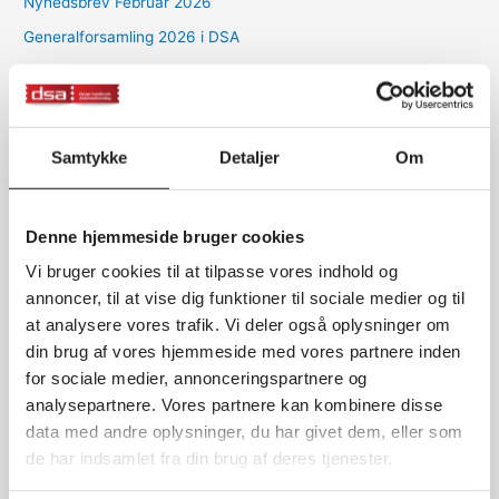
Nyhedsbrev Februar 2026
Generalforsamling 2026 i DSA
Arkiver
Samtykke
Detaljer
Om
juni 2026
april 2026
marts 2026
Denne hjemmeside bruger cookies
februar 2026
Vi bruger cookies til at tilpasse vores indhold og
januar 2026
annoncer, til at vise dig funktioner til sociale medier og til
at analysere vores trafik. Vi deler også oplysninger om
december 2025
din brug af vores hjemmeside med vores partnere inden
oktober 2025
for sociale medier, annonceringspartnere og
august 2025
analysepartnere. Vores partnere kan kombinere disse
data med andre oplysninger, du har givet dem, eller som
maj 2025
de har indsamlet fra din brug af deres tjenester.
april 2025